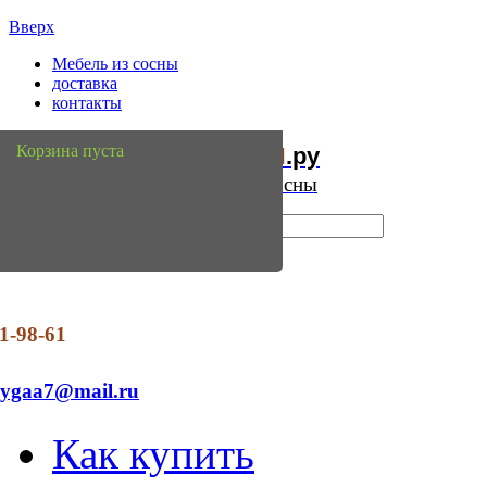
Вверх
Мебель из сосны
доставка
контакты
Мебель
Сосны
Корзина пуста
из
.ру
Интернет магазин мебели из сосны
1-98-61
dygaa7@mail.ru
Как купить