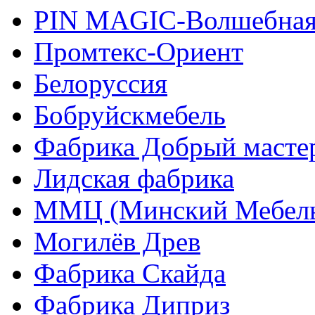
PIN MAGIС-Волшебная
Промтекс-Ориент
Белоруссия
Бобруйскмебель
Фабрика Добрый масте
Лидская фабрика
ММЦ (Минский Мебель
Могилёв Древ
Фабрика Скайда
Фабрика Диприз