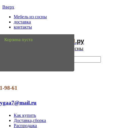
Вверх
Мебель из сосны
доставка
контакты
Мебель
Сосны
Корзина пуста
из
.ру
Интернет магазин мебели из сосны
1-98-61
dygaa7@mail.ru
Как купить
Доставка,сборка
Распродажа