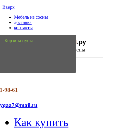
Вверх
Мебель из сосны
доставка
контакты
Мебель
Сосны
Корзина пуста
из
.ру
Интернет магазин мебели из сосны
1-98-61
dygaa7@mail.ru
Как купить